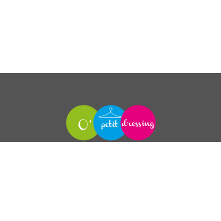
Mentions légales
|
Contact
|
Plan de site
Copyright © 2018 O'Petit Dressing - Conception
Com'C'est
Simple !